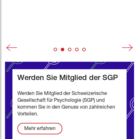
tätigen Psycholog:innen.
All information (pdf)
Veranstaltungen
swisspsychologyopen.com
Stellenausschreibungen
Unsere Statuten
Werden Sie Mitglied der SGP
Werden Sie Mitglied der Schweizerische
Gesellschaft für Psychologie (SGP) und
kommen Sie in den Genuss von zahlreichen
Vorteilen.
Mehr erfahren