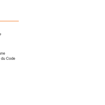
e
une
. du Code